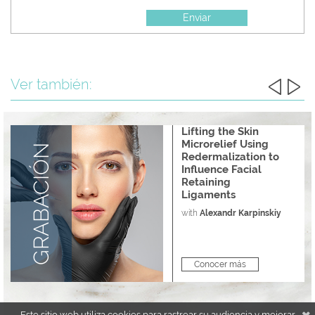
Enviar
Ver también:
Lifting the Skin
Microrelief Using
GRABACIÓN
Redermalization to
Influence Facial
Retaining
Ligaments
with
Alexandr Karpinskiy
Conocer más
Este sitio web utiliza cookies para rastrear su audiencia y mejorar