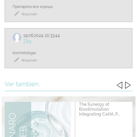
Препараты все хорошо
Responder
19.06.2024 20:33:44
Zita
kosmetologas
Responder
Ver también:
The Synergy of
Biostimulation:
Integrating CaHA, P...
S
E
M
I
N
R
O
W
E
A
B