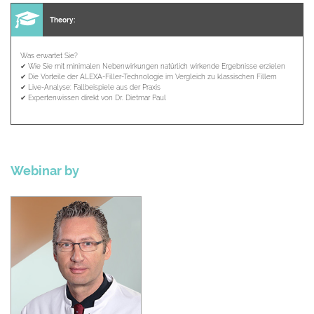
Theory:
Was erwartet Sie?
✔ Wie Sie mit minimalen Nebenwirkungen natürlich wirkende Ergebnisse erzielen
✔ Die Vorteile der ALEXA-Filler-Technologie im Vergleich zu klassischen Fillern
✔ Live-Analyse: Fallbeispiele aus der Praxis
✔ Expertenwissen direkt von Dr. Dietmar Paul
Webinar by