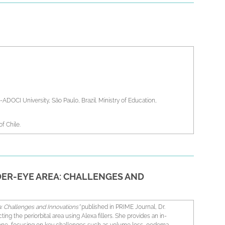
ADOCI University, São Paulo, Brazil. Ministry of Education,
of Chile.
University of Chile.
ilian Academy of Orofacial Aesthetics, APDC, Brazil.
DER-EYE AREA: CHALLENGES AND
hile.
tiago edition
, 2020, 2021, 2022, 2023, 2024. Faculty of Medicine,
: Challenges and Innovations”
published in PRIME Journal, Dr.
 the periorbital area using Alexa fillers. She provides an in-
 del Mar edition
, 2020, 2021, 2022, 2023, 2024. Faculty of