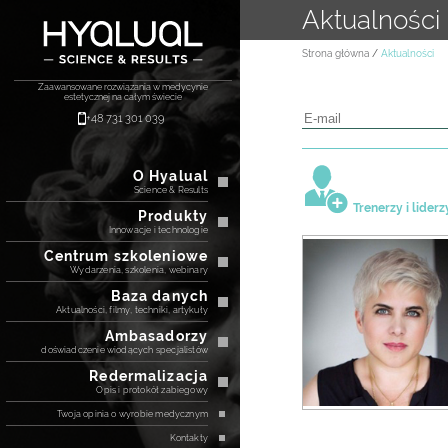
Aktualności
Strona główna
Aktualności
Zaawansowane rozwiązania w medycynie
estetycznej na całym świecie
+48 731 301 039
O Hyalual
Science & Results
Trenerzy i liderz
Produkty
Innowacje i technologie
Centrum szkoleniowe
Wydarzenia, szkolenia, webinary
Baza danych
Aktualności, filmy, techniki, artykuły
Ambasadorzy
doświadczenie wiodących specjalistów
Redermalizacja
Opis i protokół zabiegowy
Twoja opinia o wyrobie medycznym
Kontakty