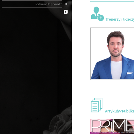
Pytania/Odpowiedzi
Trenerzy i liderz
Artykuły/Publik