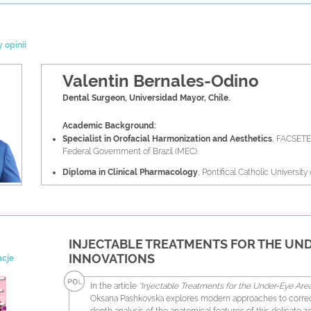
y opinii
Valentin Bernales-Odino
Dental Surgeon, Universidad Mayor, Chile.
Academic Background:
Specialist in Orofacial Harmonization and Aesthetics
, FACSETE-
Federal Government of Brazil (MEC).
Diploma in Clinical Pharmacology
, Pontifical Catholic University 
Diploma in Aesthetic Restorative Dentistry
, Pontifical Catholic 
Expert in Comprehensive Facial Rejuvenation
, Chilean and Braz
Faculty Member, School of Dentistry
, University of Chile.
INJECTABLE TREATMENTS FOR THE UN
Faculty Member, School of Medicine
, Universidad Andrés Bello, C
INNOVATIONS
acje
Director of the Diploma in Aesthetic Medicine and Health, San
In the article
“Injectable Treatments for the Under-Eye Area
Universidad Andrés Bello, Chile.
Oksana Pashkovska explores modern approaches to correcting
Director of the Diploma in Aesthetic Medicine and Health, Viña