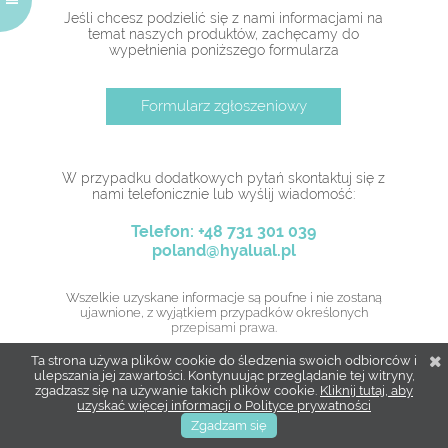
Jeśli chcesz podzielić się z nami informacjami na
temat naszych produktów, zachęcamy do
wypełnienia poniższego formularza
Formularz zgłoszeniowy
W przypadku dodatkowych pytań skontaktuj się z
nami telefonicznie lub wyślij wiadomość:
Telefon: +48 731 301 039
poland@hyalual.pl
Wszelkie uzyskane informacje są poufne i nie zostaną
ujawnione, z wyjątkiem przypadków określonych
przepisami prawa.
Ta strona używa plików cookie do śledzenia swoich odbiorców i
ulepszania jej zawartości. Kontynuując przeglądanie tej witryny,
zgadzasz się na używanie takich plików cookie.
Kliknij tutaj, aby
uzyskać więcej informacji o Polityce prywatności
Zgadzam się