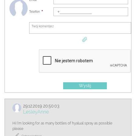
Więcej
Telefon
Wysłij
29.12.2019 20:50:03
LesleyAnne
Hi I’m looking for as many bottles of hyalual spray as possible
please