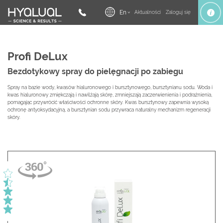
En
Aktualności
Zaloguj się
Profi DeLux
Bezdotykowy spray do pielęgnacji po zabiegu
Spray na bazie wody, kwasów hialuronowego i bursztynowego, bursztynianu sodu. Woda i
kwas hialuronowy zmiękczają i nawilżają skórę, zmniejszają zaczerwienienia i podrażnienia,
pomagając przywrócić właściwości ochronne skóry. Kwas bursztynowy zapewnia wysoką
ochronę antyoksydacyjną, а bursztynian sodu przywraca naturalny mechanizm regeneracji
skóry.