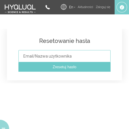
En
Aktualności
Zaloguj się
Resetowanie hasła
Zresetuj hasło